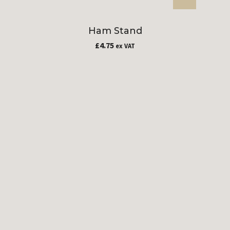
Ham Stand
£
4.75
ex VAT